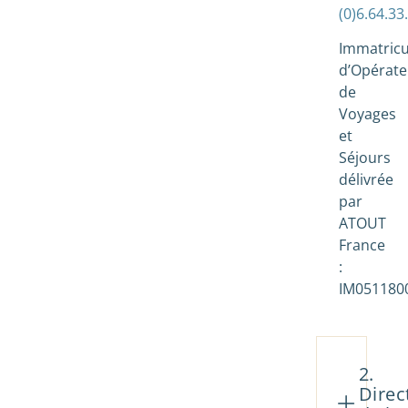
(0)6.64.33
Immatricu
d’Opérate
de
Voyages
et
Séjours
délivrée
par
ATOUT
France
:
IM051180
2.
Direc