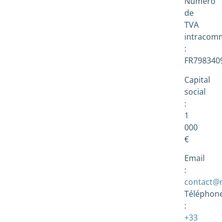
Numéro
de
TVA
intracom
:
FR798340
Capital
social
:
1
000
€
Email
:
contact@
Téléphon
:
+33