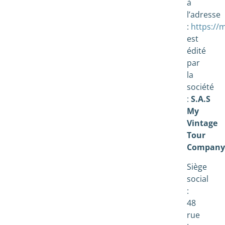
à
l’adresse
:
https://
est
édité
par
la
société
:
S.A.S
My
Vintage
Tour
Compan
Siège
social
:
48
rue