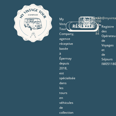
contact@myvint
+33
My
(0)6
Vintage
64
CONTACT
RÉSERVER
Registre
33
Tour
93
des
84
Company,
Opérateu
agence
de
réceptive
Voyages
basée
et
à
de
Épernay
Séjours
depuis
IM05118
2018,
est
spécialisée
dans
les
tours
en
véhicules
de
collection