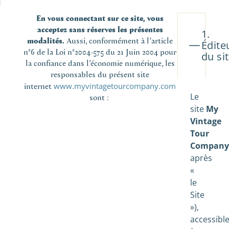
En vous connectant sur ce site, vous
acceptez sans réserves les présentes
1.
modalités.
Aussi, conformément à l’article
Édite
n°6 de la Loi n°2004-575 du 21 Juin 2004 pour
du si
la confiance dans l’économie numérique, les
responsables du présent site
internet
www.myvintagetourcompany.com
Le
sont :
site
My
Vintage
Tour
Compan
après
«
le
Site
»),
accessibl