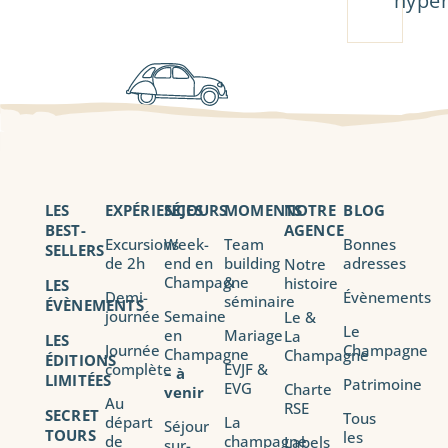
hyper
LES
EXPÉRIENCES
SÉJOURS
MOMENTS
NOTRE
BLOG
BEST-
AGENCE
Excursions
Week-
Team
Bonnes
SELLERS
de 2h
end en
building
adresses
Notre
Champagne
&
histoire
LES
Demi-
Évènements
séminaire
ÉVÈNEMENTS
journée
Semaine
Le &
Le
en
Mariage
La
LES
Journée
Champagne
Champagne
Champagne
ÉDITIONS
complète
EVJF &
–
à
LIMITÉES
Patrimoine
EVG
Charte
venir
Au
RSE
SECRET
Tous
départ
La
Séjour
TOURS
les
de
champagne
Labels
sur-