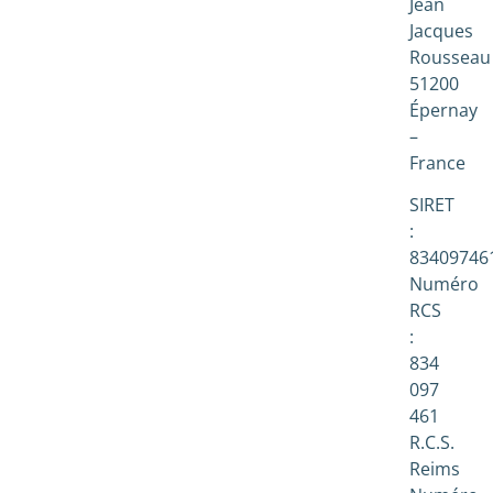
Jean
Jacques
Rousseau
51200
Épernay
–
France
SIRET
:
83409746
Numéro
RCS
:
834
097
461
R.C.S.
Reims