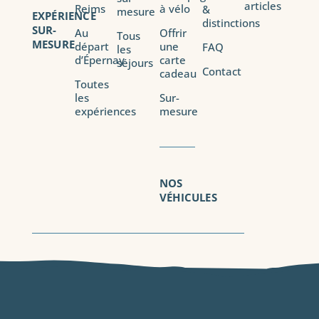
articles
Reims
à vélo
&
mesure
EXPÉRIENCE
distinctions
SUR-
Au
Offrir
Tous
MESURE
départ
une
FAQ
les
d’Épernay
carte
séjours
Contact
cadeau
Toutes
les
Sur-
expériences
mesure
NOS
VÉHICULES